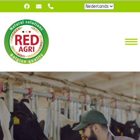
Kies
een
taal